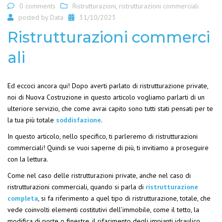
0 comments
Ristrutturazioni
,
ristrutturazioni commerciali
posted by
Data
31/10/2023
Ristrutturazioni commerci
ali
Ed eccoci ancora qui! Dopo averti parlato di ristrutturazione private,
noi di Nuova Costruzione in questo articolo vogliamo parlarti di un
ulteriore servizio, che come avrai capito sono tutti stati pensati per te
la tua più totale
soddisfazione
.
In questo articolo, nello specifico, ti parleremo di ristrutturazioni
commerciali! Quindi se vuoi saperne di più, ti invitiamo a proseguire
con la lettura.
Come nel caso delle ristrutturazioni private, anche nel caso di
ristrutturazioni commerciali, quando si parla di
ristrutturazione
completa
, si fa riferimento a quel tipo di ristrutturazione, totale, che
vede coinvolti elementi costitutivi dell’immobile, come il tetto, la
modifica di porte o finestre, il rifacimento degli impianti idraulico,