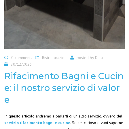
0 comments
Ristrutturazioni
posted by
Data
20/12/2023
Rifacimento Bagni e Cucin
e: il nostro servizio di valor
e
In questo articolo andremo a parlarti di un altro servizio, ovvero del
servizio rifacimento bagni e cucine
. Se sei curioso e vuoi saperne