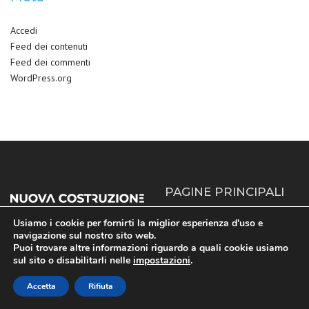
Accedi
Feed dei contenuti
Feed dei commenti
WordPress.org
PAGINE PRINCIPALI
Usiamo i cookie per fornirti la miglior esperienza d'uso e
Home
navigazione sul nostro sito web.
Il nostro scopo è guidare il
Puoi trovare altre informazioni riguardo a quali cookie usiamo
Chi Siamo
cliente in un percorso che parte
sul sito o disabilitarli nelle
impostazioni
.
dalla progettazione sino ad
Servizi
arrivare al prodotto finale,
Accetta
Rifiuta
Progetti
cercando di offrire la più alta
Blog