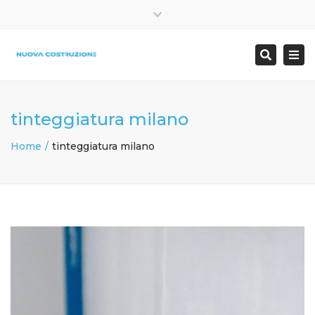
×
Close
347 9779729
info@nuovacostruzione.com
top
Togg
Search
bar
navi
tinteggiatura milano
Home
tinteggiatura milano